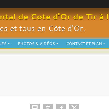
al de Cote d'Or de Tir à l
utes et tous en Côte d'Or.
UES
PHOTOS & VIDÉOS
CONTACT ET PLAN