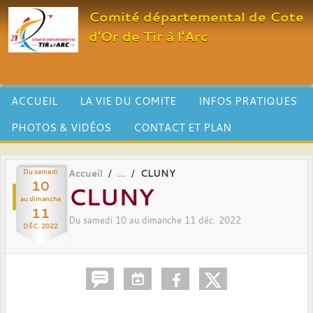
Panneau de gestion des cookies
Comité départemental de Cote
d'Or de Tir à l'Arc
ACCUEIL
LA VIE DU COMITE
INFOS PRATIQUES
PHOTOS & VIDÉOS
CONTACT ET PLAN
Du
samedi
Accueil
CLUNY
10
CLUNY
au
dimanche
11
Du
samedi
10
au
dimanche
11
déc.
2022
DÉC.
2022