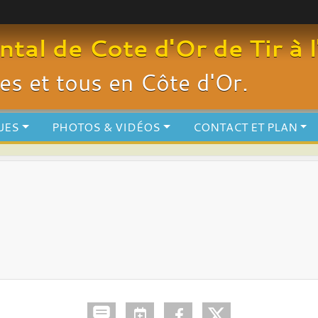
al de Cote d'Or de Tir à l
utes et tous en Côte d'Or.
UES
PHOTOS & VIDÉOS
CONTACT ET PLAN