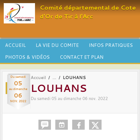
Panneau de gestion des cookies
Comité départemental de Cote
d'Or de Tir à l'Arc
ACCUEIL
LA VIE DU COMITE
INFOS PRATIQUES
PHOTOS & VIDÉOS
CONTACT ET PLAN
Du
samedi
Accueil
LOUHANS
05
LOUHANS
au
dimanche
06
Du
samedi
05
au
dimanche
06
nov.
2022
NOV.
2022