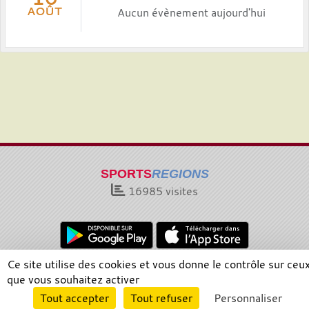
AOÛT
Aucun évènement aujourd'hui
SPORTS
REGIONS
16985
visites
Ce site utilise des cookies et vous donne le contrôle sur ceu
Charte cookies
Gestion des cookies
que vous souhaitez activer
Informations légales
Signaler un contenu inapproprié
Envie de participer ?
Tout accepter
Tout refuser
Personnaliser
Connexion