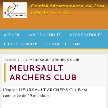
Panneau de gestion des cookies
Comité départemental de Cote
d'Or de Tir à l'Arc
ACCUEIL
LA VIE DU COMITE
INFOS PRATIQUES
PHOTOS & VIDÉOS
CONTACT ET PLAN
Accueil
MEURSAULT ARCHERS CLUB
MEURSAULT
ARCHERS CLUB
L'équipe
MEURSAULT ARCHERS CLUB
est
composée de 49 membres.