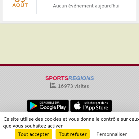
AOÛT
Aucun évènement aujourd'hui
SPORTS
REGIONS
16973
visites
Ce site utilise des cookies et vous donne le contrôle sur ceu
Charte cookies
Gestion des cookies
que vous souhaitez activer
Informations légales
Signaler un contenu inapproprié
Envie de participer ?
Tout accepter
Tout refuser
Personnaliser
Connexion