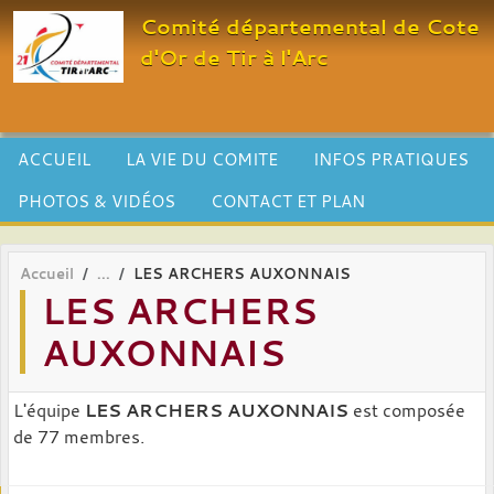
Panneau de gestion des cookies
Comité départemental de Cote
d'Or de Tir à l'Arc
ACCUEIL
LA VIE DU COMITE
INFOS PRATIQUES
PHOTOS & VIDÉOS
CONTACT ET PLAN
Accueil
LES ARCHERS AUXONNAIS
LES ARCHERS
AUXONNAIS
L'équipe
LES ARCHERS AUXONNAIS
est composée
de 77 membres.